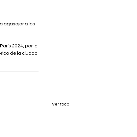
 agasajar a los 
arís 2024, por lo 
rico de la ciudad 
Ver todo