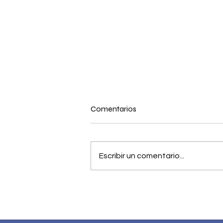
Comentarios
Escribir un comentario...
La recaudación aduanera
creció 14 veces más rápido
que el PIB en 2025: el factor
Marín Mollinedo