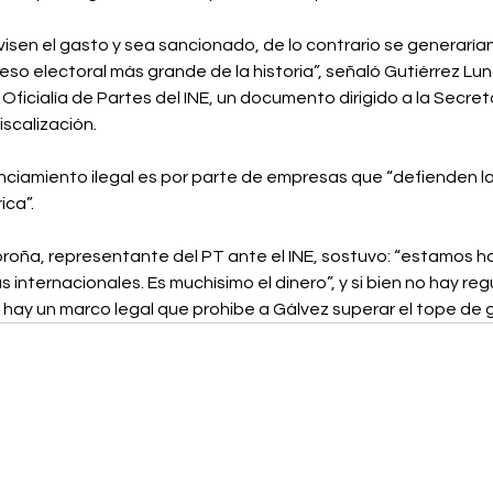
sen el gasto y sea sancionado, de lo contrario se generarían
eso electoral más grande de la historia”, señaló Gutiérrez Lu
 Oficialía de Partes del INE, un documento dirigido a la Secreta
scalización.⁣
ciamiento ilegal es por parte de empresas que “defienden la
ca”.⁣
oña, representante del PT ante el INE, sostuvo: “estamos h
 internacionales. Es muchísimo el dinero”, y si bien no hay reg
, sí hay un marco legal que prohibe a Gálvez superar el tope de 