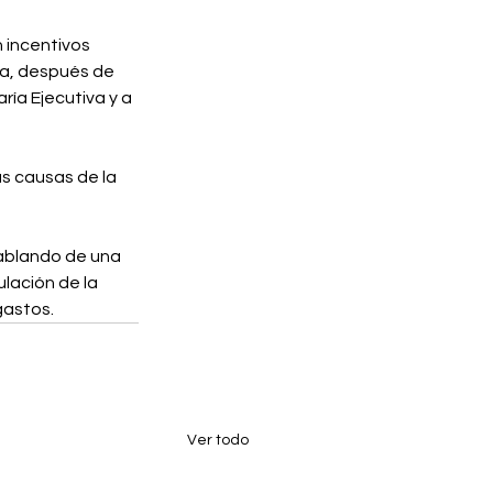
 incentivos 
na, después de 
ría Ejecutiva y a 
s causas de la 
ablando de una 
ulación de la 
gastos.
Ver todo