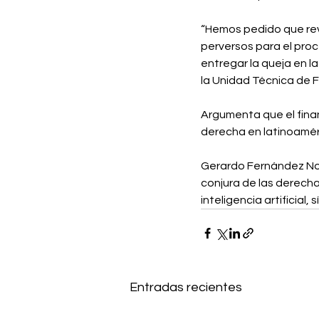
“Hemos pedido que revi
perversos para el proc
entregar la queja en la
la Unidad Técnica de Fi
Argumenta que el finan
derecha en latinoaméri
Gerardo Fernández Nor
conjura de las derechas
inteligencia artificial
Entradas recientes