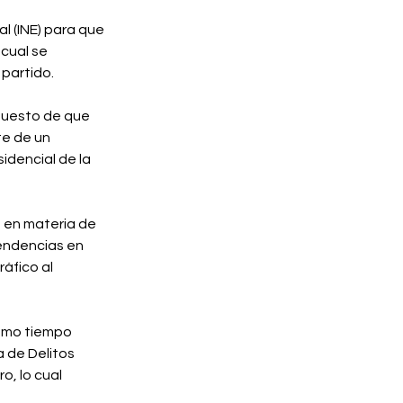
l (INE) para que 
cual se 
partido.⁣
upuesto de que 
te de un 
idencial de la 
 en materia de 
tendencias en 
áfico al 
ismo tiempo 
 de Delitos 
o, lo cual 