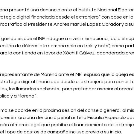
na presentó una denuncia ante el Instituto Nacional Electora
ategia digital financiada desde el extranjero” con base en la 
rcotráfico al Presidente Andrés Manuel López Obrador y a su 
o guinda es que el INE indague a nivel internacional, bajo el s
millón de dólares a la semana solo en trols y bots”, como par
para la contienda en favor de Xóchitl Gálvez, abanderada pres
 representante de Morena ante el INE, expuso que la queja es
 estrategia digital financiada desde el extranjero para poner 
les, los llamados xochibots...para pretender asociar al narcotr
ica y a Morena”.⁣
ma se aborde en la próxima sesión del consejo general; al m
 presentará una denuncia penal ante la Fiscalía Especializada
ación al marco legal que prohíbe el financiamiento del extranjer
 tope de gastos de campaña incluso previo a su inicio.⁣