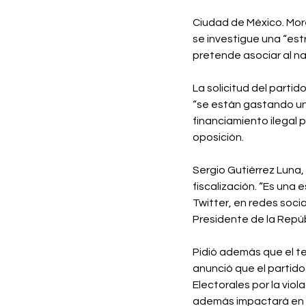
Ciudad de México. More
se investigue una “estr
pretende asociar al na
La solicitud del partid
“se están gastando un 
financiamiento ilegal 
oposición.⁣
Sergio Gutiérrez Luna,
fiscalización. “Es una
Twitter, en redes socia
Presidente de la Repúbl
Pidió además que el te
anunció que el partido
Electorales por la viol
además impactará en el