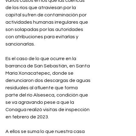
varios casos en los que las cuencas 
de los ríos que atraviesan por la 
capital sufren de contaminación por 
actividades humanas irregulares que 
son solapadas por las autoridades 
con atribuciones para evitarlas y 
sancionarlas.⁣
Es el caso de lo que ocurre en la 
barranca de San Sebastián, en Santa 
María Xonacatepec, donde se 
denunciaron dos descargas de aguas 
residuales al afluente que forma 
parte del río Alseseca, condición que 
se va agravando pese a que la 
Conagua realizó visitas de inspección 
en febrero de 2023.⁣
A ellos se suma lo que nuestra casa 