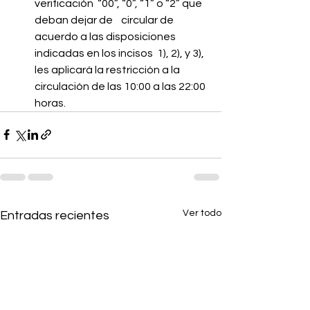
verificación  “00”, “0”, “1” o “2” que 
deban dejar de    circular de 
acuerdo a las disposiciones 
indicadas en los incisos  1), 2), y 3), 
les aplicará la restricción a la 
circulación de las 10:00 a las 22:00 
horas.
Ver todo
Entradas recientes